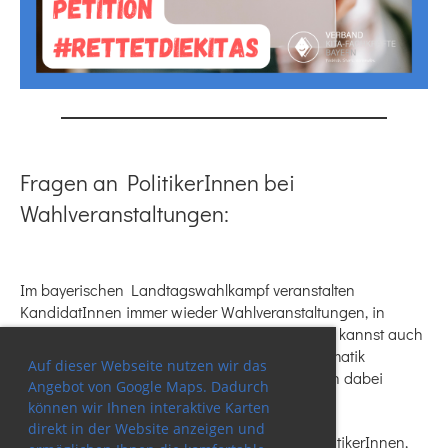
Fragen an PolitikerInnen bei
Wahlveranstaltungen:
Im bayerischen Landtagswahlkampf veranstalten
KandidatInnen immer wieder Wahlveranstaltungen, in
denen BürgerInnen Fragen stellen können. So kannst auch
du Fragen stellen, die sich mit der Kita-Problematik
Auf dieser Webseite nutzen wir das
beschäftigen. Natürlich kann auch die Petition dabei
Angebot von Google Maps. Dadurch
erwähnt werden.
können wir Ihnen interaktive Karten
direkt in der Website anzeigen und
Neben den Veranstaltungen kannst du die PolitikerInnen,