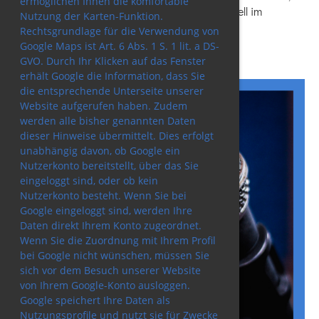
ermöglichen Ihnen die komfortable
die in deinem Wahlkreis kandidieren bzw. aktuell im
Nutzung der Karten-Funktion.
Landtag gewählt sind. Eine Übersicht über die
Rechtsgrundlage für die Verwendung von
Landtagsabgeordneten findest du unter:
Google Maps ist Art. 6 Abs. 1 S. 1 lit. a DS-
GVO. Durch Ihr Klicken auf das Fenster
erhält Google die Information, dass Sie
die entsprechende Unterseite unserer
Website aufgerufen haben. Zudem
werden alle bisher genannten Daten
dieser Hinweise übermittelt. Dies erfolgt
unabhängig davon, ob Google ein
Nutzerkonto bereitstellt, über das Sie
eingeloggt sind, oder ob kein
Nutzerkonto besteht. Wenn Sie bei
Google eingeloggt sind, werden Ihre
Daten direkt Ihrem Konto zugeordnet.
Wenn Sie die Zuordnung mit Ihrem Profil
bei Google nicht wünschen, müssen Sie
sich vor dem Besuch unserer Website
von Ihrem Google-Konto ausloggen.
Google speichert Ihre Daten als
Nutzungsprofile und nutzt sie für Zwecke